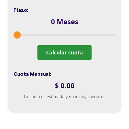
del
Plazo:
Banco
Central
0
Meses
de
Reserva
Asistencia
Pago
Calcular cuota
de
Servicios
Básicos
Cuota Mensual:
Remesas
$
0.00
ATENCIÓN
La cuota es estimada y no incluye seguros
AL
CLIENTE
Contáctanos
Ubicaciones