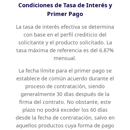
Condiciones de Tasa de Interés y
Puntos
Primer Pago
de
pago
La tasa de interés efectiva se determina
con base en el perfil crediticio del
Atención
al
solicitante y el producto solicitado. La
Adulto
tasa máxima de referencia es del 6.87%
Mayor
mensual.
INFORMACIÓN
La fecha límite para el primer pago se
INSTITUCIONAL
establece de común acuerdo durante el
Nuestra
proceso de contratación, siendo
empresa
generalmente 30 días después de la
Tasas
firma del contrato. No obstante, este
y
plazo no podrá exceder los 60 días
comisiones,
desde la fecha de contratación, salvo en
Información
aquellos productos cuya forma de pago
de