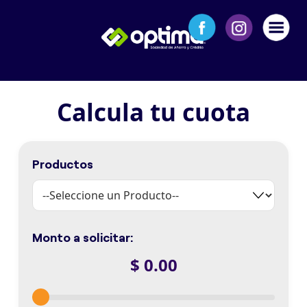
CRÉDITOS
Créditos
para
Negocios
Créditos
Calcula tu cuota
para
Empresas
Créditos
Productos
Personales
Calcula
tu
cuota
Monto a solicitar:
DEPÓSITOS
$
0.00
SERVICIOS
Transfer365